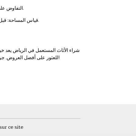
التفاوض على السعر: لا تتردد في التفاوض. غالبًا ما يكون البائعون مستعدين للقبول بعروض أقل.
قياس المساحة: قبل شراء أي قطعة أثاث، تأكد من قياس المساحة لديك للتأكد من أن القطعة ستناسب المكان.
شراء الأثاث المستعمل في الرياض يعد خيارً
للعثور على أفضل العروض. جرب تجربة التسوق هذه واستمتع بتجديد منزلك بأسلوب فريد ومبتكر!
sur ce site