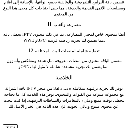
تتضمن باقة البرامج التلفزيونية والوثائقية بجميع أنواعها، بالإضافة إلى أفلام
ومسلسلات الأنمي القديمة والحديثة، مما يلبي احتياجات كل محبي هذا النوع
من المحتوى.
11. مصارعة وألعاب
تحظى باقة IPTV أيضًا بمحتوى خاص لمحبي المصارعة، بما في ذلك محتوى
WWE وUFC، مما يضمن لك تجربة رياضية فريدة.
12. تغطية شاملة لمنصات البث المختلفة
تتضمن الباقة محتوى من منصات معروفة مثل شاهد ونتفلكس وأمازون
وOSN، مما يضمن لك تجربة مشاهدة شاملة لا مثيل لها.
الخلاصة
باقة اشتراك IPTV من متجر Sahr Live توفر لك تجربة ترفيهية متكاملة
مع مجموعة متنوعة من القنوات والمحتوى. توفر هذه الخدمة كل ما تحتاجه
لتحظى بوقت ممتع ومليء بالمغامرات والنشاطات الترفيهية. إذا كنت تبحث
عن محتوى متنوع وعالي الجودة، فإن هذه الباقة هي الخيار الأمثل لك.