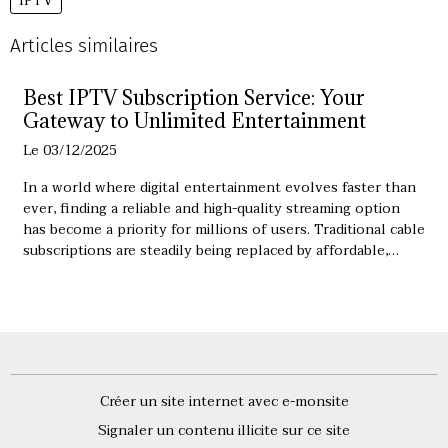
IPTV
Articles similaires
Best IPTV Subscription Service: Your
Gateway to Unlimited Entertainment
Le 03/12/2025
In a world where digital entertainment evolves faster than
ever, finding a reliable and high-quality streaming option
has become a priority for millions of users. Traditional cable
subscriptions are steadily being replaced by affordable,
flexible, and on-demand alternatives. This is exactly where
the Best IPTV Subscription Service steps in, offering a
complete viewing experience that fits the modern lifestyle.
Whether you want live TV, movies, or exclusive video-on-
demand content, IPTV has reshaped how we consume
entertainment — and this article will guide you through
everything you need to know.
Créer un site internet avec e-monsite
Signaler un contenu illicite sur ce site