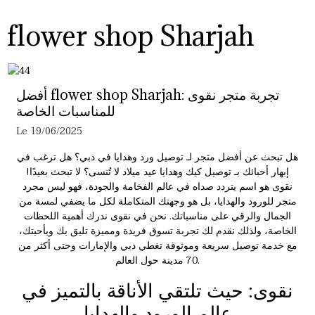
flower shop Sharjah
أفضل flower shop Sharjah: تجربة متجر نقوى
للمناسبات الخاصة
Le 19/06/2025
هل تبحث عن أفضل متجر لـ توصيل ورد وهدايا في دبي؟ هل ترغب في
إبهار أحبائك بـ توصيل كيك وهدايا عيد ميلاد لا تُنسى؟ لا تبحث بعيدًا!
نقوى هو اسم يتردد صداه في عالم الفخامة والجودة، فهو ليس مجرد
متجر للورود والهدايا، بل هو وجهتك المتكاملة لكل ما يضفي لمسة من
الجمال والرقي على مناسباتك. نحن في نقوى ندرك أهمية اللحظات
الخاصة، ولذلك نقدم لك تجربة تسوق فريدة ومميزة تليق بك وبأحبتك،
مع خدمة توصيل سريعة وموثوقة تغطي دبي والإمارات وحتى أكثر من
70 مدينة حول العالم.
نقوى: حيث تلتقي الأناقة بالتميز في
عالم الورود والهدايا