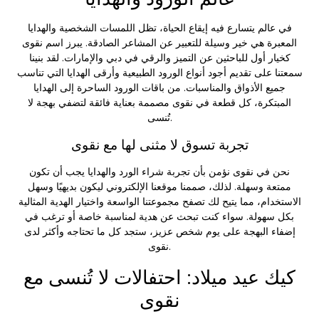
في عالم يتسارع فيه إيقاع الحياة، تظل اللمسات الشخصية والهدايا
المعبرة هي خير وسيلة للتعبير عن المشاعر الصادقة. يبرز اسم نقوى
كخيار أول للباحثين عن التميز والرقي في دبي والإمارات. لقد بنينا
سمعتنا على تقديم أجود أنواع الورود الطبيعية وأرقى الهدايا التي تناسب
جميع الأذواق والمناسبات. من باقات الورود الساحرة إلى الهدايا
المبتكرة، كل قطعة في نقوى مصممة بعناية فائقة لتضفي بهجة لا
تُنسى.
تجربة تسوق لا مثنى لها مع نقوى
نحن في نقوى نؤمن بأن تجربة شراء الورد والهدايا يجب أن تكون
ممتعة وسهلة. لذلك، صممنا موقعنا الإلكتروني ليكون بديهيًا وسهل
الاستخدام، مما يتيح لك تصفح مجموعتنا الواسعة واختيار الهدية المثالية
بكل سهولة. سواء كنت تبحث عن هدية لمناسبة خاصة أو ترغب في
إضفاء البهجة على يوم شخص عزيز، ستجد كل ما تحتاجه وأكثر لدى
نقوى.
كيك عيد ميلاد: احتفالات لا تُنسى مع
نقوى