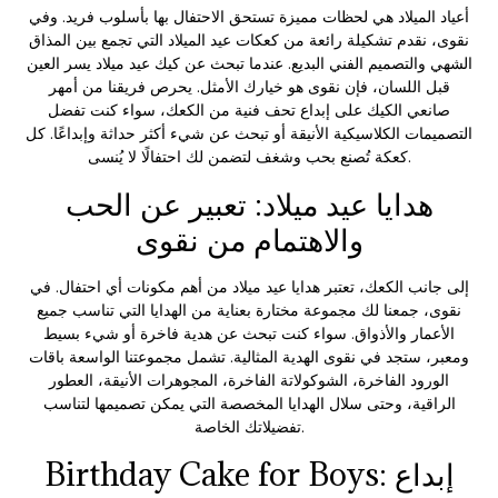
أعياد الميلاد هي لحظات مميزة تستحق الاحتفال بها بأسلوب فريد. وفي
نقوى، نقدم تشكيلة رائعة من كعكات عيد الميلاد التي تجمع بين المذاق
الشهي والتصميم الفني البديع. عندما تبحث عن
كيك عيد ميلاد
يسر العين
قبل اللسان، فإن نقوى هو خيارك الأمثل. يحرص فريقنا من أمهر
صانعي الكيك على إبداع تحف فنية من الكعك، سواء كنت تفضل
التصميمات الكلاسيكية الأنيقة أو تبحث عن شيء أكثر حداثة وإبداعًا. كل
كعكة تُصنع بحب وشغف لتضمن لك احتفالًا لا يُنسى.
هدايا عيد ميلاد: تعبير عن الحب
والاهتمام من نقوى
إلى جانب الكعك، تعتبر
هدايا عيد ميلاد
من أهم مكونات أي احتفال. في
نقوى، جمعنا لك مجموعة مختارة بعناية من الهدايا التي تناسب جميع
الأعمار والأذواق. سواء كنت تبحث عن هدية فاخرة أو شيء بسيط
ومعبر، ستجد في نقوى الهدية المثالية. تشمل مجموعتنا الواسعة باقات
الورود الفاخرة، الشوكولاتة الفاخرة، المجوهرات الأنيقة، العطور
الراقية، وحتى سلال الهدايا المخصصة التي يمكن تصميمها لتناسب
تفضيلاتك الخاصة.
Birthday Cake for Boys: إبداع