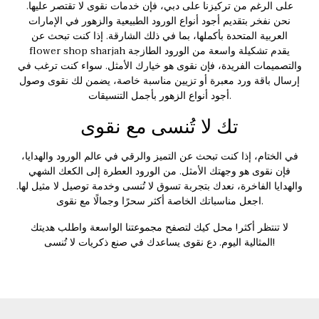
على الرغم من تركيزنا على دبي، فإن خدمات نقوى لا تقتصر عليها.
نحن نفخر بتقديم أجود أنواع الورود الطبيعية والزهور في الإمارات
العربية المتحدة بأكملها، بما في ذلك الشارقة. إذا كنت تبحث عن
يقدم تشكيلة واسعة من الورود الطازجة
flower shop sharjah
والتصميمات الفريدة، فإن نقوى هو خيارك الأمثل. سواء كنت ترغب في
إرسال باقة ورد معبرة أو تزيين مناسبة خاصة، يضمن لك نقوى وصول
أجود أنواع الزهور بأجمل التنسيقات.
تك لا تُنسى مع نقوى
في الختام، إذا كنت تبحث عن التميز والرقي في عالم الورود والهدايا،
فإن نقوى هو وجهتك الأمثل. من الورود العطرة إلى الكعك الشهي
والهدايا الفاخرة، نعدك بتجربة تسوق لا تُنسى وخدمة توصيل لا مثيل لها.
اجعل مناسباتك الخاصة أكثر سحرًا وجمالًا مع نقوى.
لا تنتظر أكثر!
محل كيك
لتصفح مجموعتنا الواسعة واطلب هديتك
المثالية اليوم. دع نقوى يساعدك في صنع ذكريات لا تُنسى!