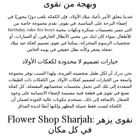
وبهجة من نقوى
عندما يتعلق الأمر بأعياد ميلاد الأولاد، فإن الكعكة تلعب دورًا محوريًا في
إضفاء البرحة على المناسبة. في نقوى، نقدم مجموعة خاصة من
التي تتميز بتصميمات مبتكرة ونكهات محببة
birthday cake for boys
للأطفال. سواء كان ابنك من محبي الأبطال الخارقين، أو السيارات، أو
شخصيات الرسوم المتحركة، يمكننا في نقوى تصميم كعكة عيد ميلاد
تجعله يشعر وكأنه بطل حقيقي في يومه الخاص.
خيارات تصميم لا محدودة لكعكات الأولاد
نحن ندرك أن لكل طفل شخصيته الفريدة، ولهذا السبب نوفر مجموعة
واسعة من الخيارات لتصميم كعكات الأولاد. من الكعكات ذات الطبقات
المتعددة إلى تلك التي تحمل مجسمات شخصياتهم المفضلة، كل كعكة
تصنع في نقوى هي قطعة فنية مصممة لإضفاء الابتسامة على وجوه
الصغار. بالإضافة إلى ذلك، نستخدم مكونات عالية الجودة لضمان أن
الكعكة ليست فقط جميلة المظهر ولكنها أيضًا لذيذة المذاق.
Flower Shop Sharjah: نقوى يزهر
في كل مكان