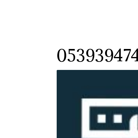
05393947