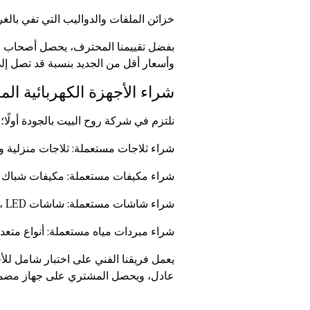
خزائن الملفات والدواليب التي تفي بالغ
بفضل تقييمنا المحترف، يحصل أصحاب الم
وأسعار أقل من الجديد بنسبة قد تصل إلى 50
شراء الأجهزة الكهربائية ا
نلتزم في شركة روح البيت بالجودة أولًا؛ 
شراء ثلاجات مستعملة
: ثلاجات منزلية 
شراء مكيفات مستعملة: مكيفات شباك وس
شراء شاشات مستعملة: شاشات LCD، LED، شاشات كمبيوتر وشاشات تلفزيون كبيرة وصغيرة.
شراء مبردات مياه مستعملة
: أنواع متع
يعمل فريقنا الفني على اختبار شامل للأ
عادل، ويحصل المشتري على جهاز مضمون