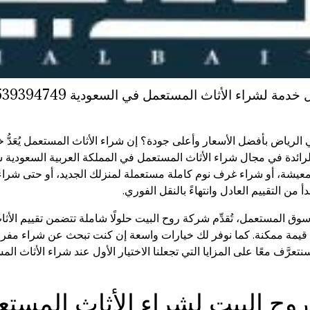
 البيت rohalbait : أفضل خدمة لشراء الأثاث المستعمل في السعودية 0539394749
ياض بأفضل الأسعار وأعلى جودة؟ إن شراء الأثاث المستعمل يُعَدُّ خيارً
 الرائدة في مجال شراء الأثاث المستعمل في المملكة العربية السعودية
يشة، أو شراء غرف نوم كاملة مستعملة لمنزلك الجديد، أو حتى شرا
 من التقييم العادل وانتهاءً بالنقل الفوري.
 المستعمل، تُقدِّم شركة روح البيت حلولًا شاملة تتضمن تقييم الأثاث
 قيمة ممكنة. كما نوفر لك خيارات واسعة إن كنت تبحث عن شراء مف
عرَّف معًا على المزايا التي تجعلنا الاختيار الأول عند شراء الأثاث ال
روح البيت لشراء الأثاث المست