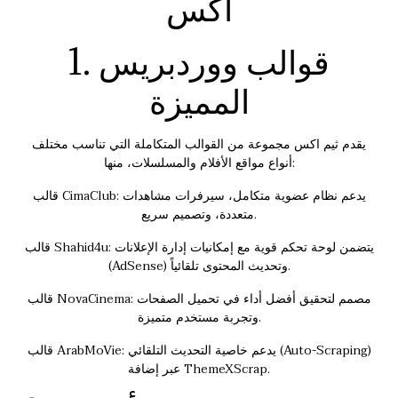
اكس
1. قوالب ووردبريس
المميزة
يقدم ثيم اكس مجموعة من القوالب المتكاملة التي تناسب مختلف
أنواع مواقع الأفلام والمسلسلات، منها:
قالب CimaClub: يدعم نظام عضوية متكامل، سيرفرات مشاهدات
متعددة، وتصميم سريع.
قالب Shahid4u: يتضمن لوحة تحكم قوية مع إمكانيات إدارة الإعلانات
(AdSense) وتحديث المحتوى تلقائياً.
قالب NovaCinema: مصمم لتحقيق أفضل أداء في تحميل الصفحات
وتجربة مستخدم متميزة.
قالب ArabMoVie: يدعم خاصية التحديث التلقائي (Auto-Scraping)
عبر إضافة ThemeXScrap.