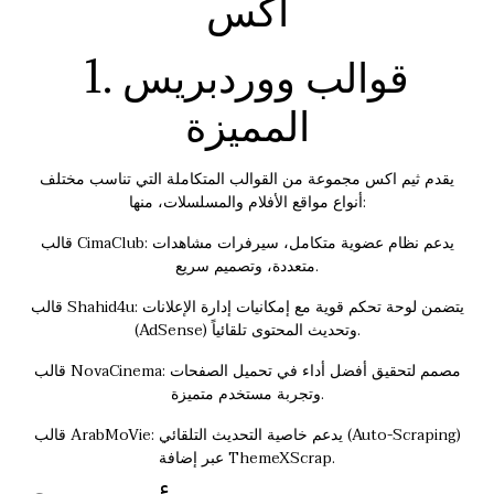
اكس
1. قوالب ووردبريس
المميزة
يقدم ثيم اكس مجموعة من القوالب المتكاملة التي تناسب مختلف
أنواع مواقع الأفلام والمسلسلات، منها:
قالب CimaClub: يدعم نظام عضوية متكامل، سيرفرات مشاهدات
متعددة، وتصميم سريع.
قالب Shahid4u: يتضمن لوحة تحكم قوية مع إمكانيات إدارة الإعلانات
(AdSense) وتحديث المحتوى تلقائياً.
قالب NovaCinema: مصمم لتحقيق أفضل أداء في تحميل الصفحات
وتجربة مستخدم متميزة.
قالب ArabMoVie: يدعم خاصية التحديث التلقائي (Auto-Scraping)
عبر إضافة ThemeXScrap.