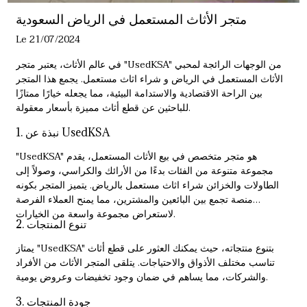
متجر الأثاث المستعمل في الرياض السعودية
Le 21/07/2024
في عالم الأثاث، يعتبر متجر "UsedKSA" من الوجهات الرائجة لمحبي
الأثاث المستعمل في الرياض و
شراء اثاث مستعمل
. يجمع هذا المتجر
بين الراحة الاقتصادية والاستدامة البيئية، مما يجعله خيارًا ممتازًا
للباحثين عن قطع أثاث مميزة بأسعار معقولة.
1. نبذة عن UsedKSA
"UsedKSA" هو متجر متخصص في بيع الأثاث المستعمل، يقدم
مجموعة متنوعة من الفئات بدءًا من الأرائك والكراسي، وصولاً إلى
الطاولات والخزائن
شراء اثاث مستعمل بالرياض
. يتميز المتجر بكونه
منصة تجمع بين البائعين والمشترين، مما يمنح العملاء الفرصة
لاستعراض مجموعة واسعة من الخيارات.
2. تنوع المنتجات
يمتاز "UsedKSA" بتنوع منتجاته، حيث يمكنك العثور على قطع أثاث
تناسب مختلف الأذواق والاحتياجات. يتلقى المتجر الأثاث من الأفراد
والشركات، مما يساهم في ضمان وجود تخفيضات وعروض يومية.
3. جودة المنتجات