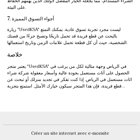
الشراء المستدام، مما يجعله الخيار المفضل لأولئك الذين يهمهم الحفاظ
على البيئة.
7. أجواء التسوق المميزة
زيارة "UsedKSA" ليست مجرد تجربة تسوق عادية. يمكنك التمتع
بالبحث عن قطع فريدة قد تحمل تاريخًا وتصبح جزءًا من قصتك
الشخصية، حيث أن كل قطعة تحمل علامات الزمن وتاريخ استعمالها.
خلاصة
يعتبر متجر "UsedKSA" في الرياض وجهة مثالية لكل من يرغب في
الحصول على أثاث مستعمل بجودة عالية وأسعار معقولة
شركة شراء
اثاث مستعمل في الرياض
. إذا كنت تفكر في تجديد منزلك أو تبحث عن
قطع فريدة، فإن هذا المتجر سيكون خيارك الأمثل. استمتع بتجربة
تسوق مميزة، وكن جزءًا من حركة الاستدامة التي تشجع على إعادة
استخدام الأثاث.
Créer un site internet avec e-monsite