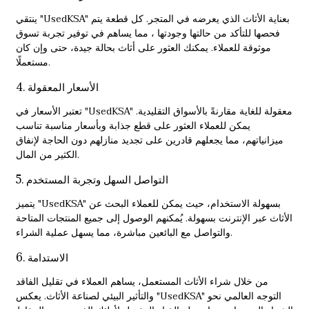
ينتقي "UsedKSA" بعناية الأثاث الذي يعرضه في المتجر. كل قطعة يتم
فحصها للتأكد من حالتها وجودتها ، مما يساهم في توفير تجربة تسوق
موثوقة للعملاء. يمكنك العثور على أثاث بحالة جيدة، حتى وإن كان
مستعملًا.
4. الأسعار المعقولة
تعتبر الأسعار في "UsedKSA" معقولة للغاية مقارنةً بالأسواق التقليدية.
يمكن للعملاء العثور على قطع جذابة وبأسعار مناسبة تناسب
ميزانياتهم، مما يجعلهم قادرين على تجديد منازلهم دون الحاجة لإنفاق
الكثير من المال.
5. التواصل السهل وتجربة المستخدم
يتميز "UsedKSA" بسهولة الاستخدام، حيث يمكن للعملاء البحث عن
الأثاث عبر الإنترنت بسهولة. يُمكنهم الوصول إلى جميع المنتجات المتاحة
والتواصل مع البائعين مباشرة، مما يسهل عملية الشراء.
6. الاستدامة
من خلال شراء الأثاث المستعمل، يساهم العملاء في تقليل الفاقد
والتأثير البيئي لصناعة الأثاث. يعكس "UsedKSA" التوجه العالمي نحو