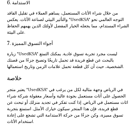
6. الاستدامة
من خلال شراء الأثاث المستعمل، يساهم العملاء في تقليل الفاقد
والتأثير البيئي لصناعة الأثاث. يعكس "UsedKSA" التوجه العالمي نحو
الشراء المستدام، مما يجعله الخيار المفضل لأولئك الذين يهمهم الحفاظ
على البيئة.
7. أجواء التسوق المميزة
زيارة "UsedKSA" ليست مجرد تجربة تسوق عادية. يمكنك التمتع
بالبحث عن قطع فريدة قد تحمل تاريخًا وتصبح جزءًا من قصتك
الشخصية، حيث أن كل قطعة تحمل علامات الزمن وتاريخ استعمالها.
خلاصة
يعتبر متجر "UsedKSA" في الرياض وجهة مثالية لكل من يرغب في
الحصول على أثاث مستعمل بجودة عالية وأسعار معقولة
شركة شراء
اثاث مستعمل في الرياض
. إذا كنت تفكر في تجديد منزلك أو تبحث عن
قطع فريدة، فإن هذا المتجر سيكون خيارك الأمثل. استمتع بتجربة
تسوق مميزة، وكن جزءًا من حركة الاستدامة التي تشجع على إعادة
استخدام الأثاث.