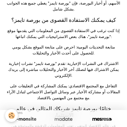
الأسهم، أو أخبار البورصة، فإن "بورصة تايمز" يغطي جميع هذه الجوانب
بشكل شامل.
كيف يمكنك الاستفادة القصوى من بورصة تايمز؟
إذا كنت ترغب في الاستفادة القصوى من المعلومات التي يقدمها موقع
"بورصة تايمز"، هناك بعض الاستراتيجيات التي يمكنك اتباعها:
متابعة التحديثات اليومية: احرص على متابعة الموقع بشكل يومي
للحصول على أحدث الأخبار والتحليلات.
الاشتراك في النشرات الإخبارية: تقدم "بورصة تايمز" نشرات إخبارية
يمكن الاشتراك فيها لتصلك آخر الأخبار والتحليلات مباشرة إلى بريدك
الإلكتروني.
التفاعل مع المجتمع الاقتصادي: يمكنك المشاركة في التعليقات على
المقالات أو مشاركة الأخبار عبر وسائل التواصل الاجتماعي لتبادل الآراء
مع مجتمع من المهتمين بالاقتصاد.
ختامًا: بورصة تايمز شريكك المثالي في عالم
SPONSORS
الاستثمار
في عالم الاقتصاد المتغير، تعتبر المعلومات الدقيقة والموثوقة هي