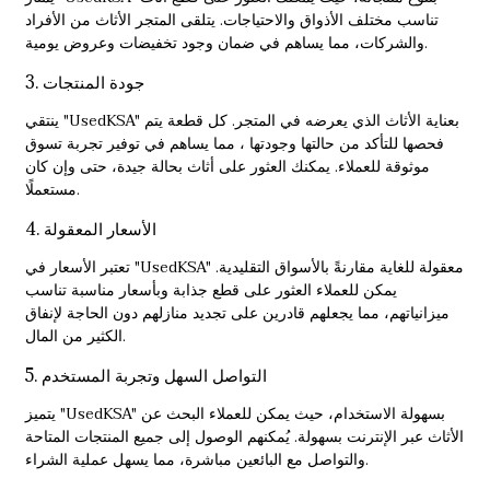
تناسب مختلف الأذواق والاحتياجات. يتلقى المتجر الأثاث من الأفراد
والشركات، مما يساهم في ضمان وجود تخفيضات وعروض يومية.
3. جودة المنتجات
ينتقي "UsedKSA" بعناية الأثاث الذي يعرضه في المتجر. كل قطعة يتم
فحصها للتأكد من حالتها وجودتها ، مما يساهم في توفير تجربة تسوق
موثوقة للعملاء. يمكنك العثور على أثاث بحالة جيدة، حتى وإن كان
مستعملًا.
4. الأسعار المعقولة
تعتبر الأسعار في "UsedKSA" معقولة للغاية مقارنةً بالأسواق التقليدية.
يمكن للعملاء العثور على قطع جذابة وبأسعار مناسبة تناسب
ميزانياتهم، مما يجعلهم قادرين على تجديد منازلهم دون الحاجة لإنفاق
الكثير من المال.
5. التواصل السهل وتجربة المستخدم
يتميز "UsedKSA" بسهولة الاستخدام، حيث يمكن للعملاء البحث عن
الأثاث عبر الإنترنت بسهولة. يُمكنهم الوصول إلى جميع المنتجات المتاحة
والتواصل مع البائعين مباشرة، مما يسهل عملية الشراء.