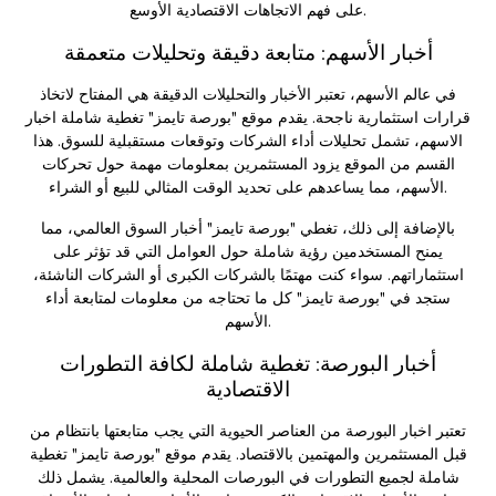
على فهم الاتجاهات الاقتصادية الأوسع.
أخبار الأسهم: متابعة دقيقة وتحليلات متعمقة
في عالم الأسهم، تعتبر الأخبار والتحليلات الدقيقة هي المفتاح لاتخاذ
قرارات استثمارية ناجحة. يقدم موقع "بورصة تايمز" تغطية شاملة
اخبار
الاسهم
، تشمل تحليلات أداء الشركات وتوقعات مستقبلية للسوق. هذا
القسم من الموقع يزود المستثمرين بمعلومات مهمة حول تحركات
الأسهم، مما يساعدهم على تحديد الوقت المثالي للبيع أو الشراء.
بالإضافة إلى ذلك، تغطي "بورصة تايمز" أخبار السوق العالمي، مما
يمنح المستخدمين رؤية شاملة حول العوامل التي قد تؤثر على
استثماراتهم. سواء كنت مهتمًا بالشركات الكبرى أو الشركات الناشئة،
ستجد في "بورصة تايمز" كل ما تحتاجه من معلومات لمتابعة أداء
الأسهم.
أخبار البورصة: تغطية شاملة لكافة التطورات
الاقتصادية
تعتبر
اخبار البورصة
من العناصر الحيوية التي يجب متابعتها بانتظام من
قبل المستثمرين والمهتمين بالاقتصاد. يقدم موقع "بورصة تايمز" تغطية
شاملة لجميع التطورات في البورصات المحلية والعالمية. يشمل ذلك