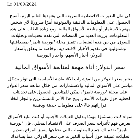
Le 01/09/2024
في ظل التغيرات الاقتصادية السريعة التي يشهدها العالم اليوم، أصبح
الحصول على المعلومات الدقيقة والموثوقة أمرًا ضروريًا لأي شخص
مهتم بالاستثمار أو متابعة الأسواق المالية. ومع زيادة الطلب على هذه
المعلومات، برزت العديد من المنصات التي تقدم تحديثات وتحليلات
للسوق. من بين هذه المنصات، تتميز مجلة "بورصة تايمز" بمصداقيتها
وشموليتها في تقديم الأخبار الاقتصادية، وخاصة ما يتعلق بأسعار
الدولار، أخبار الأسهم، وأخبار البورصة.
سعر الدولار: أداة مهمة لمتابعة الأسواق المالية
يعتبر
سعر الدولار
من المؤشرات الاقتصادية الأساسية التي تؤثر بشكل
مباشر على الأسواق المالية والاستثمارات. من خلال متابعة سعر الدولار
على مجلة "بورصة تايمز"، يمكن للمتابعين الحصول على تحديثات
لحظية حول تغيرات الأسعار. يتيح هذا الأمر للمستثمرين والتجار اتخاذ
قراراتهم بناءً على معلومات حديثة ودقيقة.
سواء كنت مستثمرًا مهتمًا بتداول العملات الأجنبية أو كنت تتابع الأسواق
بغرض فهم تأثيرات سعر الصرف على الاقتصاد المحلي، فإن "بورصة
تايمز" تقدم لك جميع المعلومات التي تحتاجها. يتميز الموقع بتقديم
تحليلات عميقة حول أسباب التغيرات في سعر الدولار، مما يساعدك