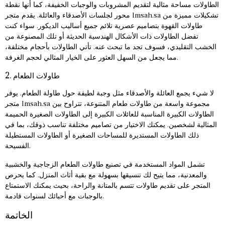
الطاولات مساحة مثالية لتقديم المشروبات والوجبات الخفيفة، كما أنها نقطة
محور لجلسات الأصدقاء والعائلة. يقدم متجر lmsah.sa تشكيلات مميزة من
طاولات القهوة بتصاميم عصرية تلائم جميع أساليب الديكور. سواء كنت
تفضل الطاولات ذات الأشكال الهندسية الحديثة أو تلك المصنوعة من
الخشب التقليدي، فسوف تجد ما تبحث عنه. تأتي الطاولات بأحجام مختلفة،
مما يجعل من السهل العثور على الخيار المثالي لحجم الغرفة.
2. طاولات الطعام
لا شيء يجمع العائلة والأصدقاء مثل وجبة لطيفة حول طاولة الطعام. يوفر
متجر lmsah.sa مجموعة واسعة من
طاولات طعام
المتنوعة، تتراوح بين
الطاولات الكبيرة المناسبة للعائلات الكبيرة إلى الطاولات الصغيرة الحميمة
المثالية لشخصين. يمكنك الاختيار من تصاميم مختلفة تناسب ذوقك، بما في
ذلك الطاولات المستديرة للمساحات الصغيرة أو الطاولات المستطيلة
الفسيحة.
تشمل المواد المستخدمة في تصنيع طاولات الطعام الزجاجية والخشبية
والمعدنية، مما يتيح لك تنسيقها بسهولة مع بقية أثاث المنزل. كما يحرص
المتجر على تقديم طاولات تتسم بالمتانة والراحة، بحيث يمكنك الاستمتاع
بالوجبات مع أحبائك لسنوات قادمة.
الخاتمة