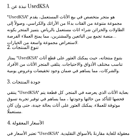
1. نبذة عن UsedKSA
"UsedKSA" هو متجر متخصص في بيع الأثاث المستعمل، يقدم
مجموعة متنوعة من الفئات بدءًا من الأرائك والكراسي، وصولاً إلى
الطاولات والخزائن
شراء اثاث مستعمل بالرياض
. يتميز المتجر بكونه
منصة تجمع بين البائعين والمشترين، مما يمنح العملاء الفرصة
لاستعراض مجموعة واسعة من الخيارات.
2. تنوع المنتجات
يمتاز "UsedKSA" بتنوع منتجاته، حيث يمكنك العثور على قطع أثاث
تناسب مختلف الأذواق والاحتياجات. يتلقى المتجر الأثاث من الأفراد
والشركات، مما يساهم في ضمان وجود تخفيضات وعروض يومية.
3. جودة المنتجات
ينتقي "UsedKSA" بعناية الأثاث الذي يعرضه في المتجر. كل قطعة يتم
فحصها للتأكد من حالتها وجودتها ، مما يساهم في توفير تجربة تسوق
موثوقة للعملاء. يمكنك العثور على أثاث بحالة جيدة، حتى وإن كان
مستعملًا.
4. الأسعار المعقولة
تعتبر الأسعار في "UsedKSA" معقولة للغاية مقارنةً بالأسواق التقليدية.