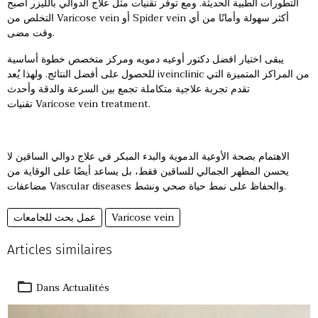
التطورات الطبية الحديثة. ومع توفر تقنيات مثل علاج الدوالي بالليزر أصبح
التخلص من Varicose vein أو Spider vein أكثر سهولة وأمانًا من أي
وقت مضى.
يبقى اختيار افضل دكتور أوعيه دمويه ومركز متخصص خطوة أساسية
للحصول على أفضل النتائج. ولهذا يُعد iveinclinic من المراكز المتميزة التي
تقدم تجربة علاجية متكاملة تجمع بين السرعة والدقة وأحدث
تقنيات Varicose vein treatment.
الاهتمام بصحة الأوعية الدموية والبدء المبكر في علاج دوالي الساقين لا
يحسن المظهر الجمالي للساقين فقط، بل يساعد أيضًا على الوقاية من
مضاعفات Vascular diseases والحفاظ على نمط حياة صحي ونشط.
Varicose vein
عمل بحث للجامعات
Articles similaires
Dans
Actualités