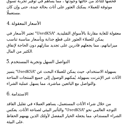
فحصها للتأكد من حالتها وجودتها ، مما يساهم في توفير تجربة تسوق
موثوقة للعملاء. يمكنك العثور على أثاث بحالة جيدة، حتى وإن كان
مستعملًا.
4. الأسعار المعقولة
تعتبر الأسعار في "UsedKSA" معقولة للغاية مقارنةً بالأسواق التقليدية.
يمكن للعملاء العثور على قطع جذابة وبأسعار مناسبة تناسب
ميزانياتهم، مما يجعلهم قادرين على تجديد منازلهم دون الحاجة لإنفاق
الكثير من المال.
5. التواصل السهل وتجربة المستخدم
يتميز "UsedKSA" بسهولة الاستخدام، حيث يمكن للعملاء البحث عن
الأثاث عبر الإنترنت بسهولة. يُمكنهم الوصول إلى جميع المنتجات المتاحة
والتواصل مع البائعين مباشرة، مما يسهل عملية الشراء.
6. الاستدامة
من خلال شراء الأثاث المستعمل، يساهم العملاء في تقليل الفاقد
والتأثير البيئي لصناعة الأثاث. يعكس "UsedKSA" التوجه العالمي نحو
الشراء المستدام، مما يجعله الخيار المفضل لأولئك الذين يهمهم الحفاظ
على البيئة.