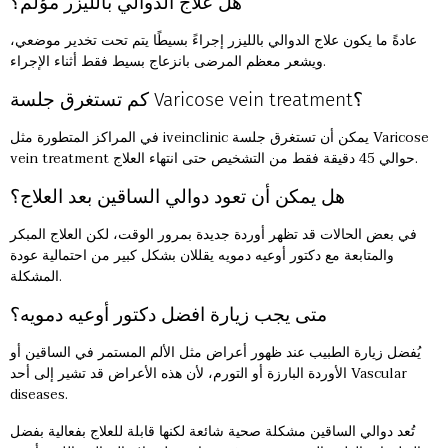
هل علاج الدوالي بالليزر مؤلم؟
عادةً ما يكون علاج الدوالي بالليزر إجراءً بسيطًا يتم تحت تخدير موضعي،
ويشعر معظم المرضى بانزعاج بسيط فقط أثناء الإجراء.
كم تستغرق جلسة Varicose vein treatment؟
في المراكز المتطورة مثل iveinclinic يمكن أن تستغرق جلسة Varicose
vein treatment حوالي 45 دقيقة فقط من التشخيص حتى انتهاء العلاج.
هل يمكن أن تعود دوالي الساقين بعد العلاج؟
في بعض الحالات قد تظهر أوردة جديدة بمرور الوقت، لكن العلاج المبكر
والمتابعة مع دكتور أوعيه دمويه يقللان بشكل كبير من احتمالية عودة
المشكلة.
متى يجب زيارة افضل دكتور أوعيه دمويه؟
يُفضل زيارة الطبيب عند ظهور أعراض مثل الألم المستمر في الساقين أو
الأوردة البارزة أو التورم، لأن هذه الأعراض قد تشير إلى أحد Vascular
diseases.
تُعد دوالي الساقين مشكلة صحية شائعة لكنها قابلة للعلاج بفعالية بفضل