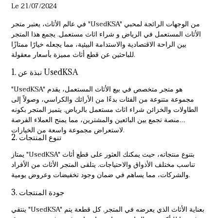
Le 21/07/2024
في عالم الأثاث، يعتبر متجر "UsedKSA" من الوجهات الرائجة لمحبي
الأثاث المستعمل في الرياض و
شراء اثاث مستعمل
. يجمع هذا المتجر
بين الراحة الاقتصادية والاستدامة البيئية، مما يجعله خيارًا ممتازًا
للباحثين عن قطع أثاث مميزة بأسعار معقولة.
1. نبذة عن UsedKSA
"UsedKSA" هو متجر متخصص في بيع الأثاث المستعمل، يقدم
مجموعة متنوعة من الفئات بدءًا من الأرائك والكراسي، وصولاً إلى
الطاولات والخزائن
شراء اثاث مستعمل بالرياض
. يتميز المتجر بكونه
منصة تجمع بين البائعين والمشترين، مما يمنح العملاء الفرصة
لاستعراض مجموعة واسعة من الخيارات.
2. تنوع المنتجات
يمتاز "UsedKSA" بتنوع منتجاته، حيث يمكنك العثور على قطع أثاث
تناسب مختلف الأذواق والاحتياجات. يتلقى المتجر الأثاث من الأفراد
والشركات، مما يساهم في ضمان وجود تخفيضات وعروض يومية.
3. جودة المنتجات
ينتقي "UsedKSA" بعناية الأثاث الذي يعرضه في المتجر. كل قطعة يتم