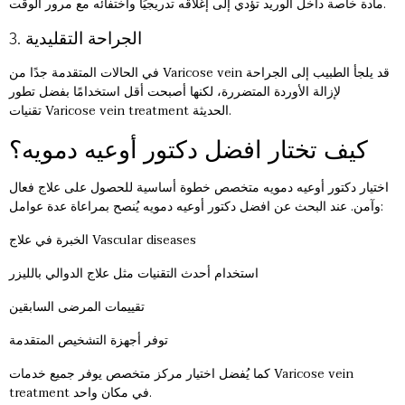
مادة خاصة داخل الوريد تؤدي إلى إغلاقه تدريجيًا واختفائه مع مرور الوقت.
3. الجراحة التقليدية
قد يلجأ الطبيب إلى الجراحة
Varicose vein
في الحالات المتقدمة جدًا من
لإزالة الأوردة المتضررة، لكنها أصبحت أقل استخدامًا بفضل تطور
تقنيات Varicose vein treatment الحديثة.
كيف تختار افضل دكتور أوعيه دمويه؟
اختيار
دكتور أوعيه دمويه
متخصص خطوة أساسية للحصول على علاج فعال
وآمن. عند البحث عن افضل دكتور أوعيه دمويه يُنصح بمراعاة عدة عوامل:
الخبرة في علاج Vascular diseases
استخدام أحدث التقنيات مثل علاج الدوالي بالليزر
تقييمات المرضى السابقين
توفر أجهزة التشخيص المتقدمة
كما يُفضل اختيار مركز متخصص يوفر جميع خدمات Varicose vein
treatment في مكان واحد.