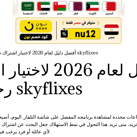
أفضل دليل لعام 2026 لاختيار اشتراك شاهد رخيص وموثوق skyflixes
أفضل دليل لعام 6
رخيص وموثوق skyflixes
لساعات محددة لمشاهدة برنامجه المفضل على شاشة التلفاز. اليوم، أ
تريد، متى تريد. هذا التحول في نمط الاستهلاك جعل البحث عن اشترا
لأي عائلة أو فرد يرغب في مواكبة آخر الإنتاجات الدرامية والرياضية.