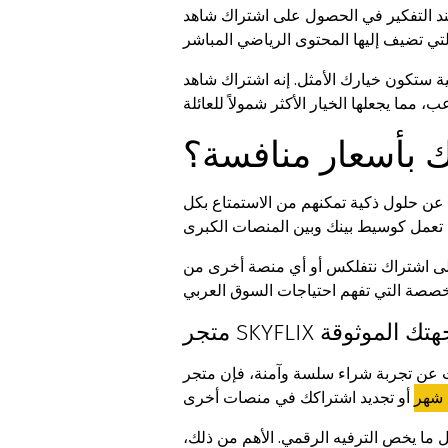
تفكير في الحصول على اشتراك شاهد VIP، يجب أن تعلم أن المنصة تقدم أكثر من باقة لتلبي جميع الأذواق. هناك الباقة الأساسية التي تمنحك حق
نه اشتراك شاهد VIP+الرياضيه الذي يضمن لك عدم تفويت أي
 بأسعار منافسة؟
ن عن حلول ذكية تمكنهم من الاستمتاع بكل
ى اشتراك نتفلكس أو أي منصة أخرى من
س: وجهتك الموثوقة
آمنة، فإن متجر SKYFLIX سكاي فليكس يعتبر خياراً ممتازاً. يتميز هذا المتجر بأنه يوفر لك كل احتياجاتك الخاصة
 شهر
 ما يخص الترفيه الرقمي. الأهم من ذلك،