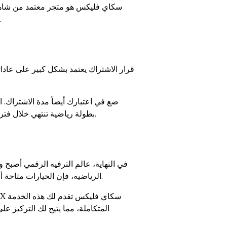
الدعم الفني. هذا الاعتماد يضمن لك الحصول على اشتراك شاهد مسلسلات أ
قرار الاشتراك يعتمد بشكل كبير على عاداتك
ضع في اعتبارك أيضاً مدة الاشتراك
بطولة رياضية تنتهي خلال فترة محددة. من ناحية أخرى، الاشتراكات طويلة المدى قد توفر عليك بعض المال إذا كنت من المشاهدين المنتظمين.
في النهاية، عالم الترفيه الرقمي أصب
VIP لمتابعة أحدث المسلسلات الحصرية، أو تحتاج إلى باقة تجمع بين المتعة والإثارة مع اشتراك شاهد VIP+الرياضيه، فإن الخيارات متاحة أمامك.
المتكاملة، مما يتيح لك التركيز ع