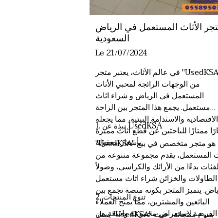
جر الأثاث المستعمل في الرياض
السعودية
Le 21/07/2024
في عالم الأثاث، يعتبر متجر "UsedKSA"
من الوجهات الرائجة لمحبي الأثاث
المستعمل في الرياض و
شراء اثاث
مستعمل
. يجمع هذا المتجر بين الراحة
الاقتصادية والاستدامة البيئية، مما يجعله
1. نبذة عن UsedKSA
رًا ممتازًا للباحثين عن قطع أثاث مميزة
بأسعار معقولة.
"UsedKSA" هو متجر متخصص في بيع
اث المستعمل، يقدم مجموعة متنوعة من
لفئات بدءًا من الأرائك والكراسي، وصولاً
الطاولات والخزائن
شراء اثاث مستعمل
ياض
. يتميز المتجر بكونه منصة تجمع بين
2. تنوع المنتجات
البائعين والمشترين، مما يمنح العملاء
الفرصة لاستعراض مجموعة واسعة من
يمتاز "UsedKSA" بتنوع منتجاته، حيث