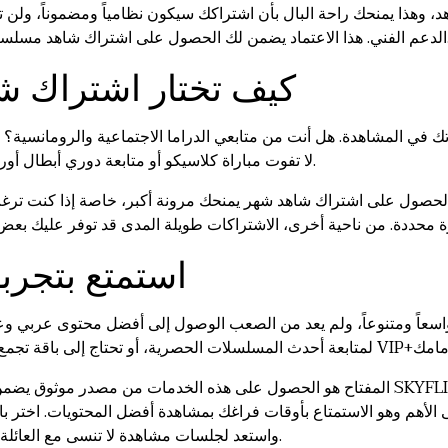
و المحتوى الرياضي بكل سهولة وثقة.
كيف تختار اشتراك ش
 في المشاهدة. هل أنت من متابعي الدراما الاجتماعية والرومانسية؟ إذ
لا تفوت مباراة كلاسيكو أو متابعة دوري أبطال أوروبا، فالباقة الرياضية هي استثمار ضروري.
. الحصول على اشتراك شاهد شهر يمنحك مرونة أكبر، خاصة إذا كنت ت
استمتع بتجرب
ح واسعاً ومتنوعاً، ولم يعد من الصعب الوصول إلى أفضل محتوى عربي 
المفتاح هو الحصول على هذه الخدمات من مصدر موثوق يضمن لك الجودة والسعر المناس
لى الأهم وهو الاستمتاع بأوقات فراغك بمشاهدة أفضل المحتويات. اختر
واستعد لجلسات مشاهدة لا تنسى مع العائلة والأصدقاء. الترفيه الذكي يبدأ باختيار ذكي.