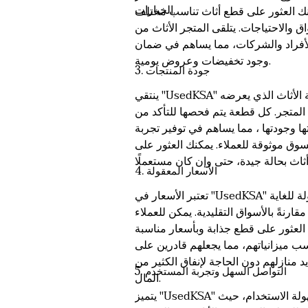
الخيارات.
ك العثور على قطع أثاث تناسب مختلف
اق والاحتياجات. يتلقى المتجر الأثاث من
أفراد والشركات، مما يساهم في ضمان
وجود تخفيضات وعروض يومية.
3. جودة المنتجات
ينتقي "UsedKSA" بعناية الأثاث الذي يعرضه
المتجر. كل قطعة يتم فحصها للتأكد من
ها وجودتها ، مما يساهم في توفير تجربة
سوق موثوقة للعملاء. يمكنك العثور على
4. الأسعار المعقولة
تعتبر الأسعار في "UsedKSA" معقولة للغاية
مقارنةً بالأسواق التقليدية. يمكن للعملاء
العثور على قطع جذابة وبأسعار مناسبة
سب ميزانياتهم، مما يجعلهم قادرين على
د منازلهم دون الحاجة لإنفاق الكثير من
5. التواصل السهل وتجربة المستخدم
المال.
يتميز "UsedKSA" بسهولة الاستخدام، حيث