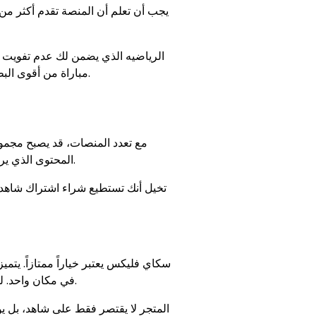
مباراة من أقوى البطولات العالمية. هذه الباقة تجمع بين المتعة البصرية للدراما وإثارة الملاعب، مما يجعلها الخيار الأكثر شمولاً للعائلة.
مع تعدد المنصات، قد يصبح مجموع 
المحتوى الذي يريدونه دون دفع مبالغ خيالية. هنا يأتي دور المتاجر الرقمية الموثوقة التي تعمل كوسيط بينك وبين المنصات الكبرى.
تخيل أنك تستطيع شراء اشتراك شاه
أو تجديد اشتراكك في منصات أخرى.
في مكان واحد. لن
المتجر لا يقتصر فقط على شاهد، بل ي