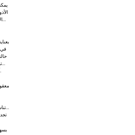
يمكن
الأذو
ال
في 
حالت
ت
أثاث بحالة جيدة، حتى وإن كان مستعملًا.
تنا
تجدي