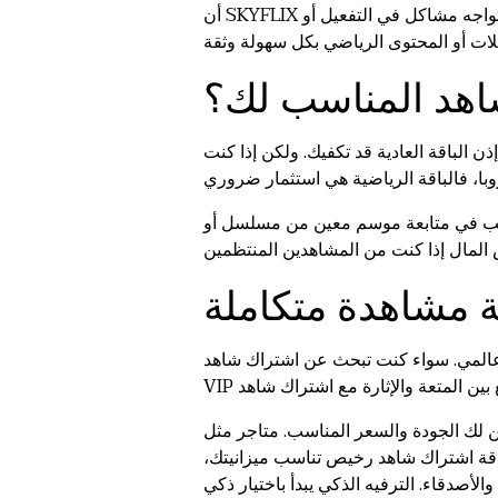
أن SKYFLIX سكاي فليكس هو متجر معتمد من شاهد، وهذا يمنحك راحة البال بأن اشتراكك سيكون نظامياً ومضموناً، ولن تواجه مشاكل في التفعيل أو
اهد المناسب لك؟
ن الباقة العادية قد تكفيك. ولكن إذا كنت
رغب في متابعة موسم معين من مسلسل أو
ة مشاهدة متكاملة
وعالمي. سواء كنت تبحث عن اشتراك شاهد
ب. متاجر مثل SKYFLIX سكاي فليكس تقدم لك هذه الخدمة
 باقة اشتراك شاهد رخيص تناسب ميزانيتك،