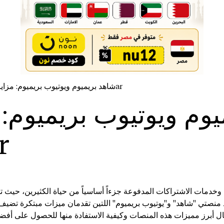
شاهد بريميوم ويوتيوب بريميوم: مزايا وعيوب كل منصة 6ar
وم ويوتيوب بريميوم: 
كل من
دمات الاشتراكات المدفوعة جزءاً أساسياً من حياة الكثيرين، حيث تق
 منصتي "شاهد" و"يوتيوب بريميوم" اللتين تقدمان ميزات مبتكرة تضيف
أبرز مميزات هذه المنصات وكيفية الاستفادة منها للحصول على أفضل