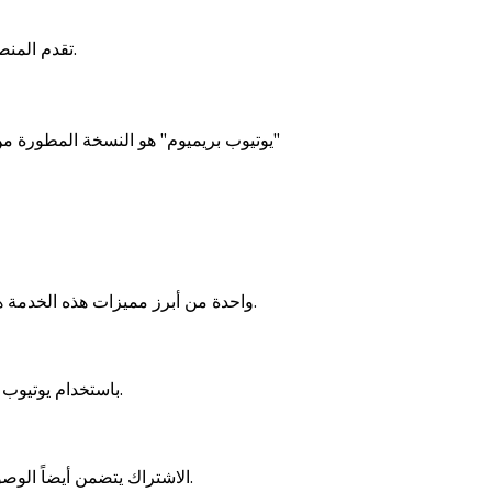
تقدم المنصة واجهات سهلة الاستخدام ومتوفرة بلغات متعددة، ما يجعل التجربة أكثر تخصيصاً.
"يوتيوب بريميوم" هو النسخة المطورة من
واحدة من أبرز مميزات هذه الخدمة هي التخلص من الإعلانات المزعجة أثناء مشاهدة الفيديوهات، حيث يمكنك الاستمتاع بالمحتوى بشكل مستمر.
باستخدام يوتيوب بريميوم، يمكنك الاستماع إلى الفيديوهات أثناء تشغيل تطبيقات أخرى أو أثناء قفل الهاتف.
الاشتراك يتضمن أيضاً الوصول إلى خدمة "يوتيوب موسيقى"، حيث يمكنك الاستماع إلى ملايين الأغاني من دون اتصال بالإنترنت.