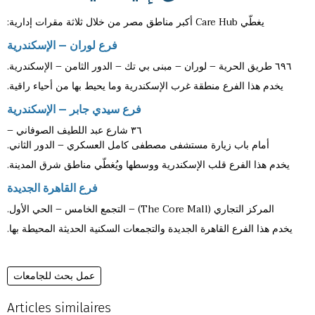
يغطّي Care Hub أكبر مناطق مصر من خلال ثلاثة مقرات إدارية:
فرع
لوران
–
الإسكندرية
٦٩٦ طريق الحرية – لوران – مبنى بي تك – الدور الثامن – الإسكندرية.
يخدم هذا الفرع منطقة غرب الإسكندرية وما يحيط بها من أحياء راقية.
فرع
سيدي
جابر
–
الإسكندرية
٣٦ شارع عبد اللطيف الصوفاني –
أمام باب زيارة مستشفى مصطفى كامل العسكري – الدور الثاني.
يخدم هذا الفرع قلب الإسكندرية ووسطها ويُغطّي مناطق شرق المدينة.
فرع
القاهرة
الجديدة
المركز التجاري (The Core Mall) – التجمع الخامس – الحي الأول.
يخدم هذا الفرع القاهرة الجديدة والتجمعات السكنية الحديثة المحيطة بها.
عمل بحث للجامعات
Articles similaires