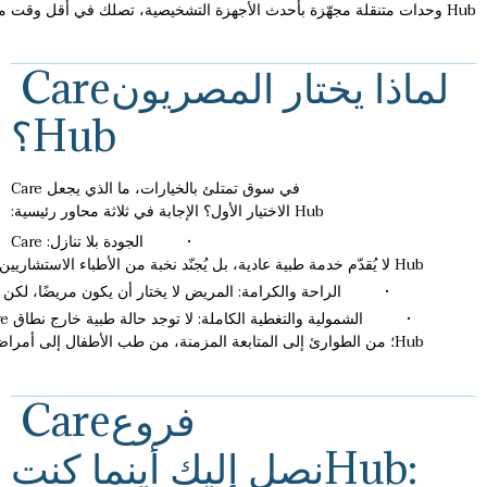
Hub وحدات متنقلة مجهّزة بأحدث الأجهزة التشخيصية، تصلك في أقل وقت ممكن لتُجرى الفحوصات في راحة منزلك وترسَل النتائج رقميًا إلى طبيبك المعالج.
لماذا
يختار
المصريون
Care
Hub
؟
في سوق تمتلئ بالخيارات، ما الذي يجعل Care
Hub الاختيار الأول؟ الإجابة في ثلاثة محاور رئيسية:
• الجودة بلا تنازل: Care
Hub لا يُقدّم خدمة طبية عادية، بل يُجنّد نخبة من الأطباء الاستشاريين الذين يعملون في أفضل المستشفيات، وهم مستعدون للإجابة على نداء المريض أينما كان.
• الراحة والكرامة: المريض لا يختار أن يكون مريضًا، لكن يمكن أن يخت
• الشمولية والتغط
Hub؛ من الطوارئ إلى المتابعة المزمنة، من طب الأطفال إلى أمراض الشيخوخة، الجميع تحت مظلة واحدة.
فروع
Care
Hub:
نصل
إليك
أينما
كنت