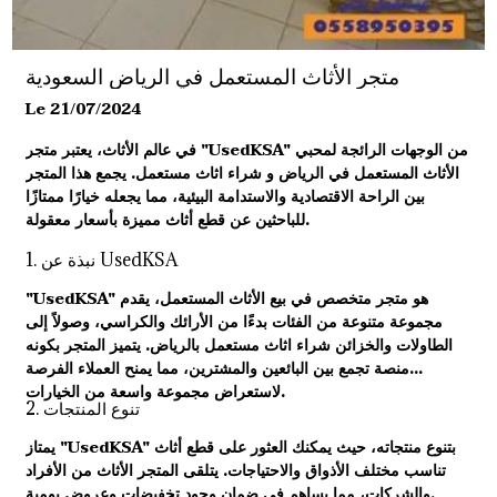
متجر الأثاث المستعمل في الرياض السعودية
Le 21/07/2024
في عالم الأثاث، يعتبر متجر "UsedKSA" من الوجهات الرائجة لمحبي
الأثاث المستعمل في الرياض و
شراء اثاث مستعمل
. يجمع هذا المتجر
بين الراحة الاقتصادية والاستدامة البيئية، مما يجعله خيارًا ممتازًا
للباحثين عن قطع أثاث مميزة بأسعار معقولة.
1. نبذة عن UsedKSA
"UsedKSA" هو متجر متخصص في بيع الأثاث المستعمل، يقدم
مجموعة متنوعة من الفئات بدءًا من الأرائك والكراسي، وصولاً إلى
الطاولات والخزائن
شراء اثاث مستعمل بالرياض
. يتميز المتجر بكونه
منصة تجمع بين البائعين والمشترين، مما يمنح العملاء الفرصة
لاستعراض مجموعة واسعة من الخيارات.
2. تنوع المنتجات
يمتاز "UsedKSA" بتنوع منتجاته، حيث يمكنك العثور على قطع أثاث
تناسب مختلف الأذواق والاحتياجات. يتلقى المتجر الأثاث من الأفراد
والشركات، مما يساهم في ضمان وجود تخفيضات وعروض يومية.