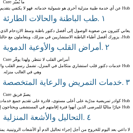
ما يُميّز Care
Hub عن أي خدمة طبية منزلية أخرى هو شمولية خدماته. فهو لا يكتفي بتقديم ممرض أو طبيب عام، بل يوفّر منظومة طبية متكاملة تشمل:
١
.
طب
الباطنة
والحالات
الطارئة
Hub، يزورك أفضل أطباء الباطنة الاستشاريين في منزلك، ويتعاملون مع حالتك بالوقت والاهتمام الذي تستحقه، سواء كانت حمى مفاجئة أو التهابات حادة أو تقييم شامل للحالة الصحية العامة. والأهم من ذلك أنك لست بحاجة إلى
٢
.
أمراض
القلب
والأوعية
الدموية
أمراض القلب لا تنتظر. ولهذا يوفّر Care
Hub خدمات
دكتور قلب
استشاري متكامل في المنزل، تشمل رسم القلب والإيكو 
وهي في الغالب منزله.
٣
.
خدمات
التمريض
والرعاية
المتخصصة
يضمّ فريق Care
Hub خيارًا مثاليًا للمرضى الذين أنهوا فترة إقامتهم في المستشفى ويحتاجون إلى متابعة في المنزل.
٤
.
التحاليل
والأشعة
المنزلية