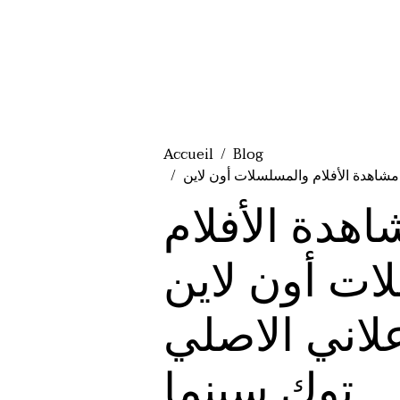
Accueil
Blog
هدة الأفلام
اين FASELHD موقع فاصل
ني الاصلي TukTukCinema موقع توك
توك سينما