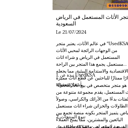
جر الأثاث المستعمل في الرياض
السعودية
Le 21/07/2024
في عالم الأثاث، يعتبر متجر "UsedKSA"
من الوجهات الرائجة لمحبي الأثاث
المستعمل في الرياض و
شراء اثاث
مستعمل
. يجمع هذا المتجر بين الراحة
الاقتصادية والاستدامة البيئية، مما يجعله
1. نبذة عن UsedKSA
رًا ممتازًا للباحثين عن قطع أثاث مميزة
بأسعار معقولة.
"UsedKSA" هو متجر متخصص في بيع
اث المستعمل، يقدم مجموعة متنوعة من
لفئات بدءًا من الأرائك والكراسي، وصولاً
الطاولات والخزائن
شراء اثاث مستعمل
ياض
. يتميز المتجر بكونه منصة تجمع بين
2. تنوع المنتجات
البائعين والمشترين، مما يمنح العملاء
الفرصة لاستعراض مجموعة واسعة من
يمتاز "UsedKSA" بتنوع منتجاته، حيث