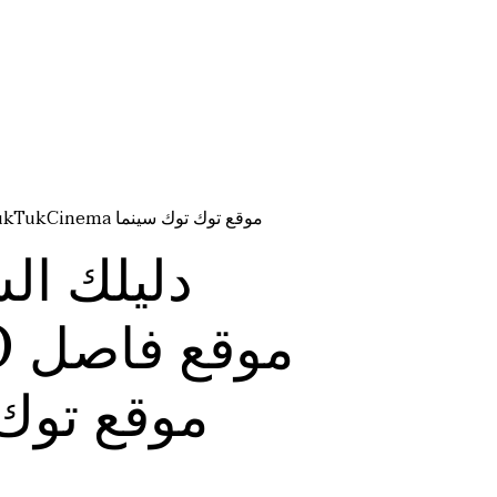
دليلك الشامل: أفضل مواقع مشاهدة الأفلام والمسلسلات أون لاين FASELHD موقع فاصل إعلاني الاصلي TukTukCinema موقع توك توك سينما
دليلك ال