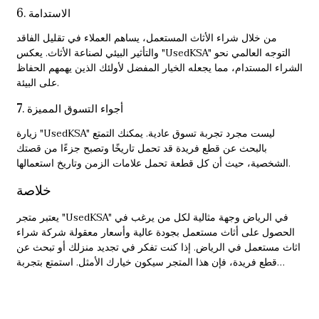
6. الاستدامة
من خلال شراء الأثاث المستعمل، يساهم العملاء في تقليل الفاقد
والتأثير البيئي لصناعة الأثاث. يعكس "UsedKSA" التوجه العالمي نحو
الشراء المستدام، مما يجعله الخيار المفضل لأولئك الذين يهمهم الحفاظ
على البيئة.
7. أجواء التسوق المميزة
زيارة "UsedKSA" ليست مجرد تجربة تسوق عادية. يمكنك التمتع
بالبحث عن قطع فريدة قد تحمل تاريخًا وتصبح جزءًا من قصتك
الشخصية، حيث أن كل قطعة تحمل علامات الزمن وتاريخ استعمالها.
خلاصة
يعتبر متجر "UsedKSA" في الرياض وجهة مثالية لكل من يرغب في
الحصول على أثاث مستعمل بجودة عالية وأسعار معقولة
شركة شراء
اثاث مستعمل في الرياض
. إذا كنت تفكر في تجديد منزلك أو تبحث عن
قطع فريدة، فإن هذا المتجر سيكون خيارك الأمثل. استمتع بتجربة
تسوق مميزة، وكن جزءًا من حركة الاستدامة التي تشجع على إعادة
استخدام الأثاث.