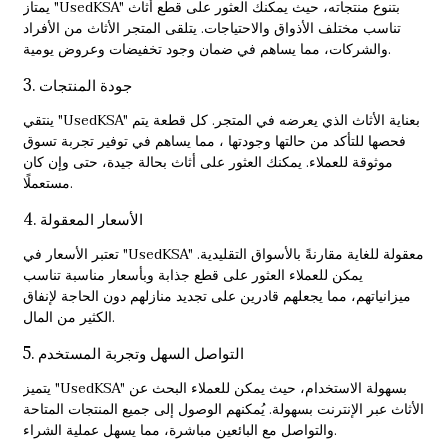
يمتاز "UsedKSA" بتنوع منتجاته، حيث يمكنك العثور على قطع أثاث
تناسب مختلف الأذواق والاحتياجات. يتلقى المتجر الأثاث من الأفراد
والشركات، مما يساهم في ضمان وجود تخفيضات وعروض يومية.
3. جودة المنتجات
ينتقي "UsedKSA" بعناية الأثاث الذي يعرضه في المتجر. كل قطعة يتم
فحصها للتأكد من حالتها وجودتها ، مما يساهم في توفير تجربة تسوق
موثوقة للعملاء. يمكنك العثور على أثاث بحالة جيدة، حتى وإن كان
مستعملًا.
4. الأسعار المعقولة
تعتبر الأسعار في "UsedKSA" معقولة للغاية مقارنةً بالأسواق التقليدية.
يمكن للعملاء العثور على قطع جذابة وبأسعار مناسبة تناسب
ميزانياتهم، مما يجعلهم قادرين على تجديد منازلهم دون الحاجة لإنفاق
الكثير من المال.
5. التواصل السهل وتجربة المستخدم
يتميز "UsedKSA" بسهولة الاستخدام، حيث يمكن للعملاء البحث عن
الأثاث عبر الإنترنت بسهولة. يُمكنهم الوصول إلى جميع المنتجات المتاحة
والتواصل مع البائعين مباشرة، مما يسهل عملية الشراء.