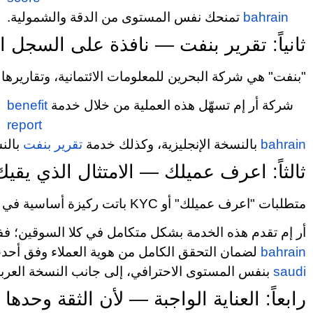
bahrain
تمنحك نفس المستوى من الدقة والشمولية.
ثانياً: تقرير بنفت — نافذة على السجل ا
"بنفت" هي شركة البحرين للمعلومات الائتمانية، وتقارير
شركة أر إم تسهّل هذه العملية من خلال خدمة
benefit
report
bahrain
بالنسخة الإنجليزية، وكذلك خدمة
تقرير
بنفت
بالنس
ثالثاً: اعرف عميلك — الامتثال الذي يقيك
متطلبات "اعرف عميلك" أو KYC باتت ركيزة أساسية في منظومة الامتثال المالي حول العالم، والسعودية والبحرين ليستا استثناءً. التقصير في تطبيق هذه المتطلبات يعرّض الشركات لعقوبات رادعة وإضرار بالغة بالسمعة.
أر إم تقدم هذه الخدمة بشكل متكامل في كلا السوقين؛ ف
bahrain
لضمان التحقق الكامل من هوية العملاء وفق أحدث 
saudi
بنفس المستوى الاحترافي، إلى جانب النسخة العربي
رابعاً: العناية الواجبة — لأن الثقة وحدها 