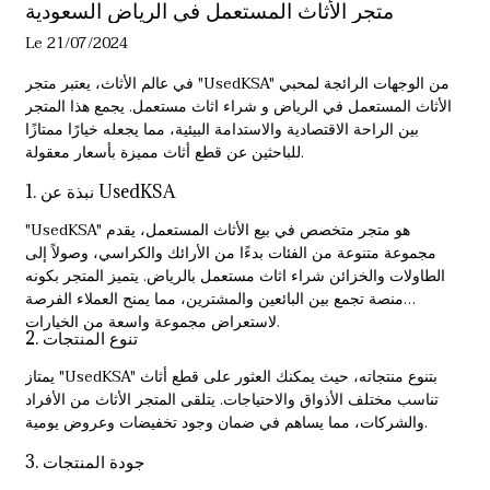
متجر الأثاث المستعمل في الرياض السعودية
Le 21/07/2024
في عالم الأثاث، يعتبر متجر "UsedKSA" من الوجهات الرائجة لمحبي
الأثاث المستعمل في الرياض و
شراء اثاث مستعمل
. يجمع هذا المتجر
بين الراحة الاقتصادية والاستدامة البيئية، مما يجعله خيارًا ممتازًا
للباحثين عن قطع أثاث مميزة بأسعار معقولة.
1. نبذة عن UsedKSA
"UsedKSA" هو متجر متخصص في بيع الأثاث المستعمل، يقدم
مجموعة متنوعة من الفئات بدءًا من الأرائك والكراسي، وصولاً إلى
الطاولات والخزائن
شراء اثاث مستعمل بالرياض
. يتميز المتجر بكونه
منصة تجمع بين البائعين والمشترين، مما يمنح العملاء الفرصة
لاستعراض مجموعة واسعة من الخيارات.
2. تنوع المنتجات
يمتاز "UsedKSA" بتنوع منتجاته، حيث يمكنك العثور على قطع أثاث
تناسب مختلف الأذواق والاحتياجات. يتلقى المتجر الأثاث من الأفراد
والشركات، مما يساهم في ضمان وجود تخفيضات وعروض يومية.
3. جودة المنتجات