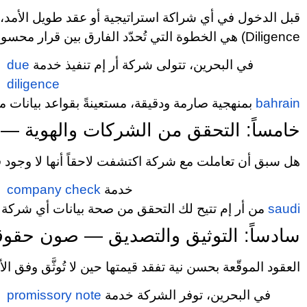
Diligence) هي الخطوة التي تُحدّد الفارق بين قرار محسوب ومجازفة متهورة. هي عملية منهجية تتضمن التحقق من السجلات التجارية، والمركز المالي، والخلفية القانونية لأي جهة تفكر في التعامل معها.
في البحرين، تتولى شركة أر إم تنفيذ خدمة
due
diligence
bahrain
بمنهجية صارمة ودقيقة، مستعينةً بقواعد بيانات م
خامساً: التحقق من الشركات والهوية —
هل سبق أن تعاملت مع شركة اكتشفت لاحقاً أنها لا وجود قانو
خدمة
company check
saudi
من أر إم تتيح لك التحقق من صحة بيانات أي شركة ف
سادساً: التوثيق والتصديق — صون حقوق
العقود الموقّعة بحسن نية تفقد قيمتها حين لا تُوثَّق وفق
في البحرين، توفر الشركة خدمة
promissory note