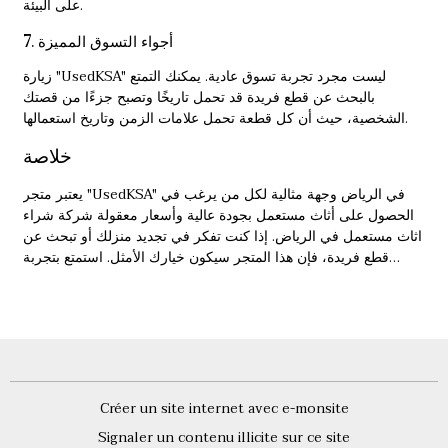
على البيئة.
7. أجواء التسوق المميزة
زيارة "UsedKSA" ليست مجرد تجربة تسوق عادية. يمكنك التمتع
بالبحث عن قطع فريدة قد تحمل تاريخًا وتصبح جزءًا من قصتك
الشخصية، حيث أن كل قطعة تحمل علامات الزمن وتاريخ استعمالها.
خلاصة
يعتبر متجر "UsedKSA" في الرياض وجهة مثالية لكل من يرغب في
الحصول على أثاث مستعمل بجودة عالية وأسعار معقولة
شركة شراء
اثاث مستعمل في الرياض
. إذا كنت تفكر في تجديد منزلك أو تبحث عن
قطع فريدة، فإن هذا المتجر سيكون خيارك الأمثل. استمتع بتجربة
تسوق مميزة، وكن جزءًا من حركة الاستدامة التي تشجع على إعادة
استخدام الأثاث.
Créer un site internet avec e-monsite
Signaler un contenu illicite sur ce site