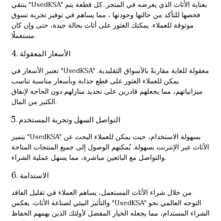
ينتقي "UsedKSA" بعناية الأثاث الذي يعرضه في المتجر. كل قطعة يتم
فحصها للتأكد من حالتها وجودتها ، مما يساهم في توفير تجربة تسوق
موثوقة للعملاء. يمكنك العثور على أثاث بحالة جيدة، حتى وإن كان
مستعملًا.
4. الأسعار المعقولة
تعتبر الأسعار في "UsedKSA" معقولة للغاية مقارنةً بالأسواق التقليدية.
يمكن للعملاء العثور على قطع جذابة وبأسعار مناسبة تناسب
ميزانياتهم، مما يجعلهم قادرين على تجديد منازلهم دون الحاجة لإنفاق
الكثير من المال.
5. التواصل السهل وتجربة المستخدم
يتميز "UsedKSA" بسهولة الاستخدام، حيث يمكن للعملاء البحث عن
الأثاث عبر الإنترنت بسهولة. يُمكنهم الوصول إلى جميع المنتجات المتاحة
والتواصل مع البائعين مباشرة، مما يسهل عملية الشراء.
6. الاستدامة
من خلال شراء الأثاث المستعمل، يساهم العملاء في تقليل الفاقد
والتأثير البيئي لصناعة الأثاث. يعكس "UsedKSA" التوجه العالمي نحو
الشراء المستدام، مما يجعله الخيار المفضل لأولئك الذين يهمهم الحفاظ