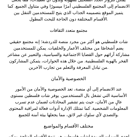
الانضمام إلى المجتمع الفلسطيني أمرًا ميسورًا وفي متناول الجميع. كما
يتميز الموقع بتصميمه الجذاب الذي يتيح للمستخدمين التنقل بين
الأقسام المختلفة دون الحاجة للبحث المطول.
مجتمع متعدد الثقافات
شات فلسطيني هو أكثر من مجرد منصة للدردشة؛ إنه مجتمع حقيقي
يضم أشخاصًا من مختلف الأعمار والخلفيات. يمكن للمستخدمين
مشاركة آرائهم حول القضايا الاجتماعية والسياسية، والتعبير عن مشاعر
الفخر بالهوية الفلسطينية. من خلال هذه الحوارات، يتمكن المشاركون
من تبادل المعرفة والتعلم من تجارب الآخرين.
الخصوصية والأمان
عند الانضمام إلى أي منصة، تعد الخصوصية والأمان من الأمور
الأساسية التي تشغل بال المستخدمين. يوفر شات فلسطين مستوى
عالٍ من الأمان، حيث يتم تشفير المحادثات لضمان عدم تسرب
المعلومات الشخصية. كما تمتلك الإدارة أدوات فعالة لمراقبة المحتوى
والتصدي لأي سلوك غير لائق، مما يجعلها بيئة آمنة للجميع.
مختلف الأقسام والمواضيع
إحدى الميزات الفريدة لشات فلسطين هي تنوع الأقسام المتاحة. يمكن