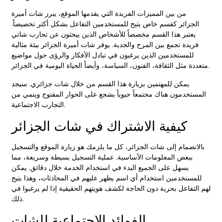
من بين المميزات الفريدة التي يقدمها الموقع، يبرز شات أميرة
الجزائر كقسم خاص يتيح للمستخدمين التفاعل بشكل أكثر تخصيصاً.
يعتبر هذا القسم مخصصاً للأشخاص الذين يبحثون عن تجارب شاتي
فريدة تجمع بين المرح والجدية. يوفر شات أميرة الجزائر بيئة مثالية
للمستخدمين الذين يرغبون في تبادل الأفكار والرؤى حول مواضيع
متعددة مثل الثقافة، الفنون، السياسة، وأيضاً الحياة اليومية في الجزائر.
يمكن للمهتمين بزيارة هذا القسم من خلال
شات جزائري
. سيجد
المستخدمون هناك مجتمعاً حيوياً يشجع على الحوار المفتوح وينمي من
التجارب الاجتماعية.
كيفية الاشتراك في شات الجزائر
بالانضمام إلى شات الجزائر، كل ما يلزمك هو زيارة الموقع والتسجيل
ببعض المعلومات الأساسية. عملية التسجيل بسيطة وسريعة، مما
يسهل على الجميع البدء في استخدام الخدمة خلال دقائق. يمكن
للمستخدمين استخدام أي اسم يظهر عليهم في المحادثات، وهذا يتيح
لهم التفاعل بحرية دون الحاجة لكشف هويتهم الحقيقية إذا لم يرغبوا في
ذلك.
الفوائد الاجتماعية للشات