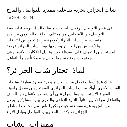
شات الجزائر: تجربة تفاعلية مميزة للتواصل والمرح
Le 23/09/2024
في عصر التواصل الرقمي، أصبحت منصات الشات وسيلة أساسية
للتواصل بين الأشخاص من مختلف أنحاء العالم. ومن بين هذه
المنصات، يبرز شات الجزائر كوجهة فريدة تجمع بين الثقافات
والأشخاص من الجزائر وخارجها. يوفر
شات الجزائر
فرصة
للمستخدمين للتعرف على أصدقاء جدد، وتبادل الأفكار، والاندماج في
مجتمعات مختلفة، مما يجعل منه مكاناً مميزاً للتفاعل.
لماذا تختار شات الجزائر؟
هناك عدة أسباب تجعل شات الجزائر وجهة مميزة مقارنةً بمنصات
الشات الأخرى. أولاً، يجذب الشات الجزائري المستخدمين بفضل واجهته
السهلة الاستخدام، مما يسهل على أي شخص الانتقال بين الغرف
والتفاعل مع الآخرين. ثانياً، التنوع الثقافي واللغوي بين المشاركين يجعل
من التجربة غنية وممتعة، حيث يمكن للناس من مختلف المناطق
الجزائرية، وكذلك المغتربين، التواصل وتبادل الآراء.
مميزات الشات