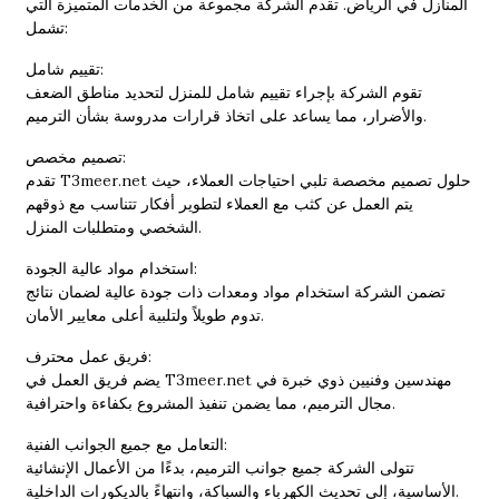
المنازل في الرياض. تقدم الشركة مجموعة من الخدمات المتميزة التي
تشمل:
تقييم شامل:
تقوم الشركة بإجراء تقييم شامل للمنزل لتحديد مناطق الضعف
والأضرار، مما يساعد على اتخاذ قرارات مدروسة بشأن الترميم.
تصميم مخصص:
تقدم T3meer.net حلول تصميم مخصصة تلبي احتياجات العملاء، حيث
يتم العمل عن كثب مع العملاء لتطوير أفكار تتناسب مع ذوقهم
الشخصي ومتطلبات المنزل.
استخدام مواد عالية الجودة:
تضمن الشركة استخدام مواد ومعدات ذات جودة عالية لضمان نتائج
تدوم طويلاً ولتلبية أعلى معايير الأمان.
فريق عمل محترف:
يضم فريق العمل في T3meer.net مهندسين وفنيين ذوي خبرة في
مجال الترميم، مما يضمن تنفيذ المشروع بكفاءة واحترافية.
التعامل مع جميع الجوانب الفنية:
تتولى الشركة جميع جوانب الترميم، بدءًا من الأعمال الإنشائية
الأساسية، إلى تحديث الكهرباء والسباكة، وانتهاءً بالديكورات الداخلية.