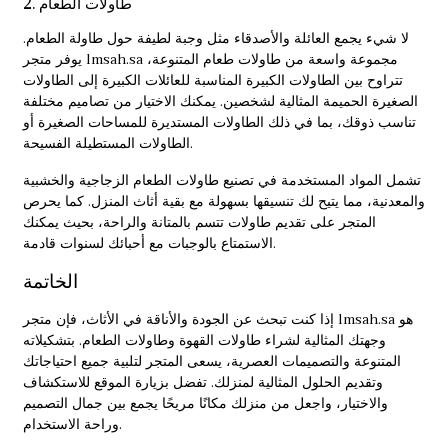
2. طاولات الطعام
لا شيء يجمع العائلة والأصدقاء مثل وجبة لطيفة حول طاولة الطعام.
يوفر متجر lmsah.sa مجموعة واسعة من
طاولات طعام
المتنوعة،
تتراوح بين الطاولات الكبيرة المناسبة للعائلات الكبيرة إلى الطاولات
الصغيرة الحميمة المثالية لشخصين. يمكنك الاختيار من تصاميم مختلفة
تناسب ذوقك، بما في ذلك الطاولات المستديرة للمساحات الصغيرة أو
الطاولات المستطيلة الفسيحة.
تشمل المواد المستخدمة في تصنيع طاولات الطعام الزجاجية والخشبية
والمعدنية، مما يتيح لك تنسيقها بسهولة مع بقية أثاث المنزل. كما يحرص
المتجر على تقديم طاولات تتسم بالمتانة والراحة، بحيث يمكنك
الاستمتاع بالوجبات مع أحبائك لسنوات قادمة.
الخاتمة
إذا كنت تبحث عن الجودة والأناقة في الأثاث، فإن متجر
lmsah.sa
هو
وجهتك المثالية لشراء طاولات القهوة وطاولات الطعام. بتشكيلاته
المتنوعة والتصميمات العصرية، يسعى المتجر لتلبية جميع احتياجاتك
وتقديم الحلول المثالية لمنزلك. تفضل بزيارة الموقع للاستكشاف
والاختيار، واجعل من منزلك مكانًا مريحًا يجمع بين جمال التصميم
وراحة الاستخدام.