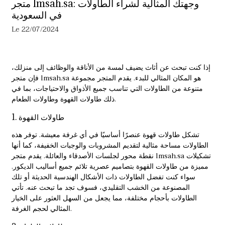
متجر lmsah.sa: وجهتك المثالية لشراء الطاولات
في السعودية
Le 22/07/2024
إذا كنت تبحث عن أثاث يضيف لمسة من الأناقة والوظائف إلى منزلك،
فإن متجر lmsah.sa هو المكان المثالي للبدء. يقدم المتجر مجموعة
متنوعة من الطاولات التي تناسب جميع الأذواق والاحتياجات، بما في
ذلك طاولات القهوة وطاولات الطعام.
1. طاولات القهوة
تشكل
طاولات قهوة
عنصرًا أساسيًا في أي غرفة معيشة. توفر هذه
الطاولات مساحة مثالية لتقديم المشروبات والوجبات الخفيفة، كما أنها
نقطة محور لجلسات الأصدقاء والعائلة. يقدم متجر lmsah.sa تشكيلات
مميزة من طاولات القهوة بتصاميم عصرية تلائم جميع أساليب الديكور.
سواء كنت تفضل الطاولات ذات الأشكال الهندسية الحديثة أو تلك
المصنوعة من الخشب التقليدي، فسوف تجد ما تبحث عنه. تأتي
الطاولات بأحجام مختلفة، مما يجعل من السهل العثور على الخيار
المثالي لحجم الغرفة.