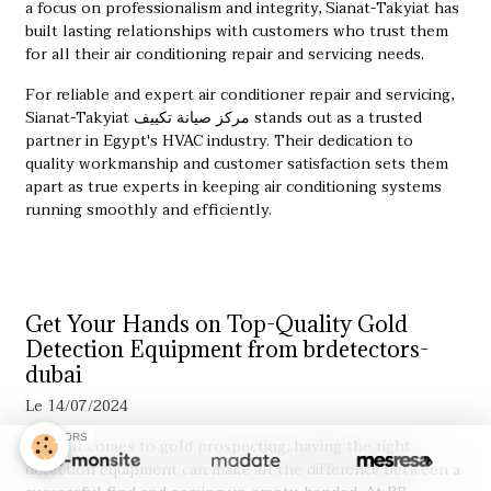
a focus on professionalism and integrity, Sianat-Takyiat has
built lasting relationships with customers who trust them
for all their air conditioning repair and servicing needs.
For reliable and expert air conditioner repair and servicing,
Sianat-Takyiat
مركز صيانة تكييف
stands out as a trusted
partner in Egypt's HVAC industry. Their dedication to
quality workmanship and customer satisfaction sets them
apart as true experts in keeping air conditioning systems
running smoothly and efficiently.
Get Your Hands on Top-Quality Gold
Detection Equipment from brdetectors-
dubai
Le 14/07/2024
SPONSORS
When it comes to gold prospecting, having the right
detection equipment can make all the difference between a