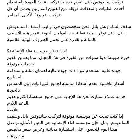
تركيب ساندوتش بانل
: نقدم خدمات تركيب عالية الجودة باستخدام
أحدث التقنيات والمعدات. فريقنا من الفنيين المدربين يضمن أن كل
تركيب يتم وفقًا لأعلى المعايير.
سقف الساندوتش بانل: نحن متخصصون في تركيب أسقف الساندوتش
بانل، التي توفر حماية فعالة ضد العوامل الجوية. تتميز هذه الأسقف
بالمتانة والقدرة على تحمل الظروف البيئية القاسية.
لماذا تختار مؤسسة فناء الإنشائية؟
خبرة طويلة: لدينا سنوات من الخبرة في هذا المجال، مما يضمن تقديم
خدمات موثوقة.
جودة عالية: نستخدم مواد ذات جودة عالية لضمان متانة واستدامة
المشاريع.
أسعار تنافسية: نقدم أسعارًا مناسبة لجميع الميزانيات دون المساس
بالجودة.
خدمة عملاء ممتازة: نحن هنا للإجابة على جميع استفساراتكم وتقديم
الدعم اللازم.
خلاصة
إذا كنت تبحث عن مؤسسة موثوقة لتركيب ساندوتش بانل و
سقف
الساندوتش بانل
، فإن مؤسسة فناء الإنشائية هي الخيار الأمثل. تواصل
معنا اليوم للحصول على استشارة مجانية وعرض سعر مخصص
لمشروعك.